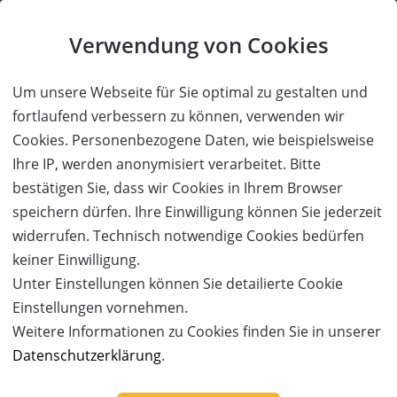
Das Aunhamer - Suite & Spa
Verwendung von Cookies
4 Übernachtungen für 2 Personen
in einer Suite zum halben Preis!
Adults only!
Um unsere Webseite für Sie optimal zu gestalten und
fortlaufend verbessern zu können, verwenden wir
Cookies. Personenbezogene Daten, wie beispielsweise
62%
Ihre IP, werden anonymisiert verarbeitet. Bitte
bestätigen Sie, dass wir Cookies in Ihrem Browser
Wert:
Preis:
Verfügbar:
Versand:
speichern dürfen. Ihre Einwilligung können Sie jederzeit
764,- €
290,- €
12
3,50 €
widerrufen. Technisch notwendige Cookies bedürfen
WEITERE DETAILS
JETZT
BESTELLEN
keiner Einwilligung.
Unter Einstellungen können Sie detailierte Cookie
Einstellungen vornehmen.
Weitere Informationen zu Cookies finden Sie in unserer
Das Aunhamer - Suite & Spa
5 Übernachtungen für 2 Personen
Datenschutzerklärung
.
in einer Suite zum halben Preis!
Adults only!