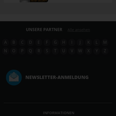
UNSERE PARTNER
Alle ansehen
A
B
C
D
E
F
G
H
I
J
K
L
M
N
O
P
Q
R
S
T
U
V
W
X
Y
Z
NEWSLETTER-ANMELDUNG
INFORMATIONEN