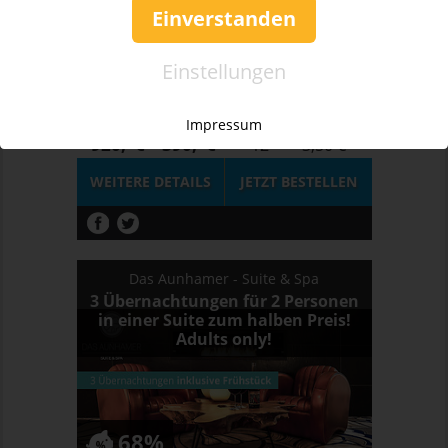
Einverstanden
Einstellungen
58%
Impressum
Wert:
Preis:
Verfügbar:
Versand:
920,- €
390,- €
12
3,50 €
WEITERE DETAILS
JETZT
BESTELLEN
Das Aunhamer - Suite & Spa
3 Übernachtungen für 2 Personen
in einer Suite zum halben Preis!
Adults only!
68%