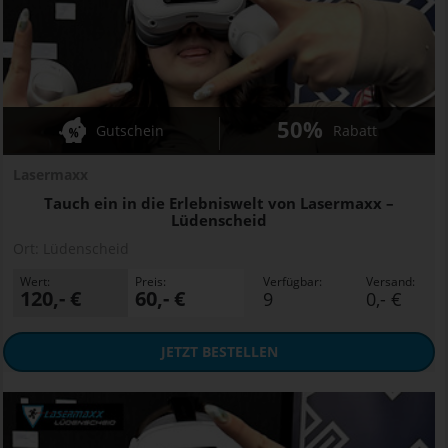
50%
Gutschein
Rabatt
Lasermaxx
Tauch ein in die Erlebniswelt von Lasermaxx –
Lüdenscheid
Ort:
Lüdenscheid
Wert:
Preis:
Verfügbar:
Versand:
120,- €
60,- €
9
0,- €
JETZT
BESTELLEN