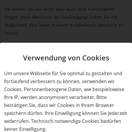
Sie können bei uns einen Kauf auch ohne Kundenkonto
tätigen. Nach Abschluss des Kaufvorgangs haben Sie die
Möglichkeit, Ihre Daten in einem Kundenkonto speichern zu
lassen.
BESTELLUNG FORTSETZEN
Verwendung von Cookies
Kauf über bestehendes Kundenkonto
Um unsere Webseite für Sie optimal zu gestalten und
fortlaufend verbessern zu können, verwenden wir
Wenn Sie bereits ein Kundenkonto haben, können Sie sich
Cookies. Personenbezogene Daten, wie beispielsweise
nachfolgend einloggen. Die Daten, die zur Bestellung nötig sind,
Ihre IP, werden anonymisiert verarbeitet. Bitte
werden dann automatisch aus Ihrem Kundenkonto
bestätigen Sie, dass wir Cookies in Ihrem Browser
übernommen.
speichern dürfen. Ihre Einwilligung können Sie jederzeit
widerrufen. Technisch notwendige Cookies bedürfen
ANMELDEN
keiner Einwilligung.