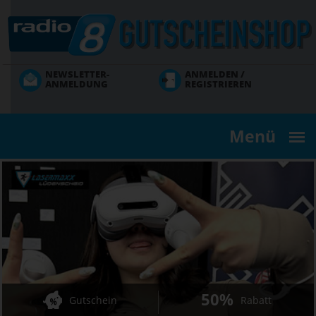
Direkt
zum
Inhalt
NEWSLETTER-
ANMELDEN /
ANMELDUNG
REGISTRIEREN
Menü
50%
Gutschein
Rabatt