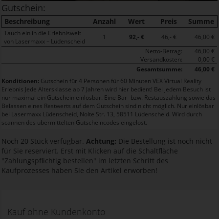
Gutschein:
Beschreibung
Anzahl
Wert
Preis
Summe
Tauch ein in die Erlebniswelt
1
92,- €
46,- €
46,00 €
von Lasermaxx – Lüdenscheid
Netto-Betrag:
46,00 €
Versandkosten:
0,00 €
Gesamtsumme:
46,00 €
Konditionen:
Gutschein für 4 Personen für 60 Minuten VEX Virtual Reality
Erlebnis Jede Altersklasse ab 7 Jahren wird hier bedient! Bei jedem Besuch ist
nur maximal ein Gutschein einlösbar. Eine Bar- bzw. Restauszahlung sowie das
Belassen eines Restwerts auf dem Gutschein sind nicht möglich. Nur einlösbar
bei Lasermaxx Lüdenscheid, Nolte Str. 13, 58511 Lüdenscheid. Wird durch
scannen des übermittelten Gutscheincodes eingelöst.
Noch 20 Stück verfügbar.
Achtung:
Die Bestellung ist noch nicht
für Sie reserviert. Erst mit Klicken auf die Schaltfläche
"Zahlungspflichtig bestellen" im letzten Schritt des
Kaufprozesses haben Sie den Artikel erworben!
Kauf ohne Kundenkonto