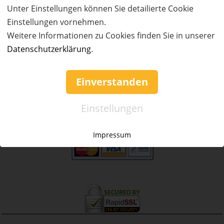
Service & Hilfe
Unter Einstellungen können Sie detailierte Cookie
Einstellungen vornehmen.
Mo. - Fr. 09:00-16:00
Weitere Informationen zu Cookies finden Sie in unserer
Tel.: +49 (0)941 46 39 63 90
Datenschutzerklärung
.
»
info@coupon-future.de
»
FAQs
Einverstanden
Einstellungen
Impressum