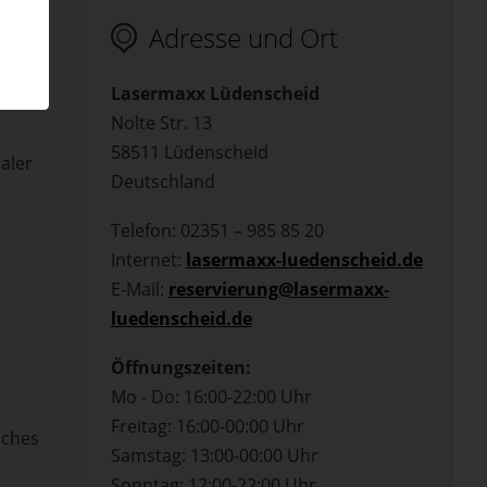
Adresse und Ort
 Sie
Lasermaxx Lüdenscheid
Nolte Str. 13
58511 Lüdenscheid
aler
Deutschland
Telefon: 02351 – 985 85 20
Internet:
lasermaxx-luedenscheid.de
E-Mail:
reservierung@lasermaxx-
luedenscheid.de
Öffnungszeiten:
Mo - Do: 16:00-22:00 Uhr
Freitag: 16:00-00:00 Uhr
iches
Samstag: 13:00-00:00 Uhr
Sonntag: 12:00-22:00 Uhr