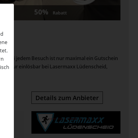
50%
Rabatt
nd
ene
tet.
ient! Bei jedem Besuch ist nur maximal ein Gutschein
rn
lich. Nur einlösbar bei Lasermaxx Lüdenscheid,
nisch
n
Details zum Anbieter
xx