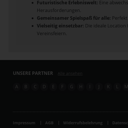
Futuristische Erlebniswelt:
Eine abwechsl
Herausforderungen.
Gemeinsamer Spielspaß für alle:
Perfekt
Vielseitig einsetzbar:
Die ideale Location 
Vereinsfeiern.
UNSERE PARTNER
Alle ansehen
A
B
C
D
E
F
G
H
I
J
K
L
Impressum
AGB
Widerrufsbelehrung
Datensc