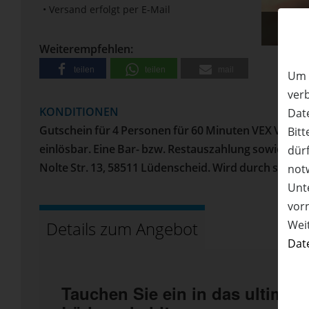
• Versand erfolgt per E-Mail
50%
Rabatt
Weiterempfehlen:
teilen
teilen
mail
Um 
ver
KONDITIONEN
Date
Gutschein für 4 Personen für 60 Minuten VEX Virtual 
Bitt
einlösbar. Eine Bar- bzw. Restauszahlung sowie das
dürf
Nolte Str. 13, 58511 Lüdenscheid. Wird durch scann
not
Unte
vor
Wei
Details zum Angebot
Dat
Tauchen Sie ein in das ultimati