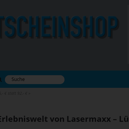
- € statt 92,- €
 Erlebniswelt von Lasermaxx – L