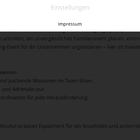
Einstellungen
, Adrenalin und Teamwork? Mit
VEX Virtual Reality
erwartet
Impressum
reizeiterlebnis, das Strategie und Bewegung optimal
n antreten, ein unvergessliches Familienevent planen, einen
ng-Event für Ihr Unternehmen organisieren – hier ist maxim
eweisen:
 und packende Missionen im Team lösen.
 und Adrenalin pur.
ordination für jede Herausforderung.
bsolut präzises Equipment für ein fesselndes und actionre