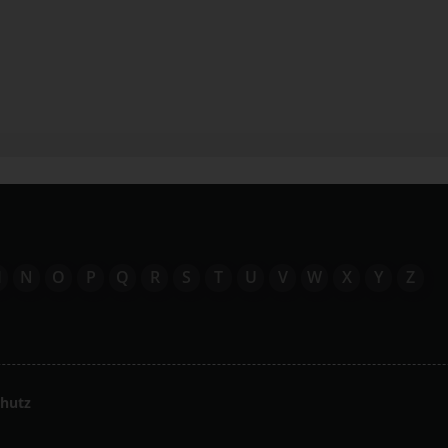
M
N
O
P
Q
R
S
T
U
V
W
X
Y
Z
hutz