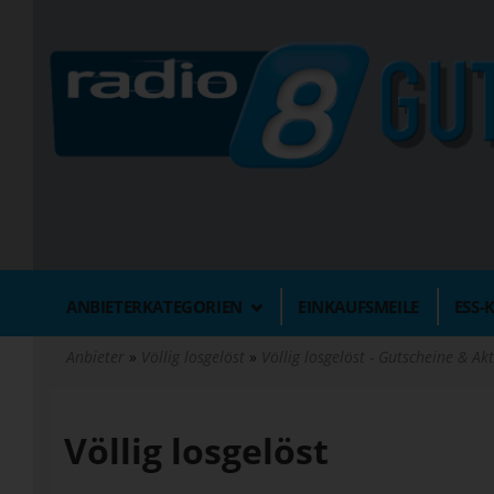
Direkt
zum
Inhalt
ANBIETERKATEGORIEN
EINKAUFSMEILE
ESS-
Anbieter
Völlig losgelöst
Völlig losgelöst - Gutscheine & A
Völlig losgelöst