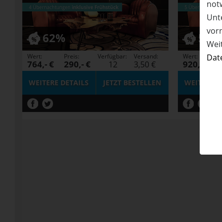
not
Unte
vor
62%
58%
Wei
Dat
Wert:
Preis:
Verfügbar:
Versand:
Wert:
P
764,- €
290,- €
920,- €
12
3,50 €
WEITERE DETAILS
JETZT
BESTELLEN
WEITERE D