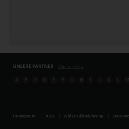
UNSERE PARTNER
Alle ansehen
A
B
C
D
E
F
G
H
I
J
K
L
Impressum
AGB
Widerrufsbelehrung
Datensc