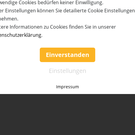
wendige Cookies bedürfen keiner Einwilligung.
r Einstellungen können Sie detailierte Cookie Einstellunge
nehmen.
68%
tere Informationen zu Cookies finden Sie in unserer
enschutzerklärung
.
reis:
Verfügbar:
Versand:
Wert:
Preis:
Verfügbar:
390,- €
592,- €
190,- €
12
3,50 €
6
ETAILS
JETZT
BESTELLEN
WEITERE DETAILS
JETZT
BE
Einverstanden
Einstellungen
Impressum