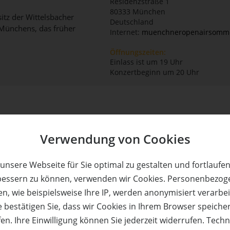
Residenzstraße 1
80333
München
tz der Wittelsbacher
Deutschland
n Münchens, das früher
Internet:
muenchneropenairsomm
Öffnungszeiten:
Einlass ist um 19 Uhr
Konzertbeginn um 20 Uhr
Verwendung von Cookies
unsere Webseite für Sie optimal zu gestalten und fortlaufe
bessern zu können, verwenden wir Cookies. Personenbezog
er - Suite & Spa
Das Aunhamer - Suite & Spa
n, wie beispielsweise Ihre IP, werden anonymisiert verarbei
chtungen für 2 Personen
3 Übernachtungen für 2 P
e bestätigen Sie, dass wir Cookies in Ihrem Browser speiche
 Suite zum halben Preis!
in einer Suite zum halben
Adults only!
Adults only!
en. Ihre Einwilligung können Sie jederzeit widerrufen. Tech