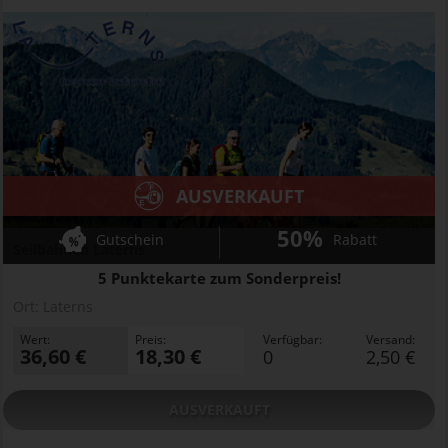
AUSVERKAUFT
50%
Gutschein
Rabatt
Seilbahnen Laterns
5 Punktekarte zum Sonderpreis!
Ort:
Laterns
Wert:
Preis:
Verfügbar:
Versand:
36,60 €
18,30 €
0
2,50 €
AUSVERKAUFT