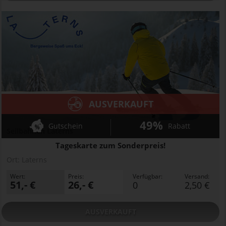
AUSVERKAUFT
49%
Gutschein
Rabatt
Seilbahnen Laterns
Tageskarte zum Sonderpreis!
Ort:
Laterns
Wert:
Preis:
Verfügbar:
Versand:
51,- €
26,- €
0
2,50 €
AUSVERKAUFT