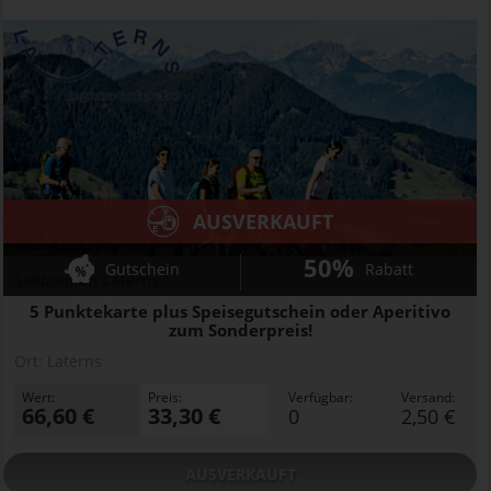
AUSVERKAUFT
50%
Gutschein
Rabatt
Seilbahnen Laterns
5 Punktekarte plus Speisegutschein oder Aperitivo
zum Sonderpreis!
Ort:
Laterns
Wert:
Preis:
Verfügbar:
Versand:
66,60 €
33,30 €
0
2,50 €
AUSVERKAUFT