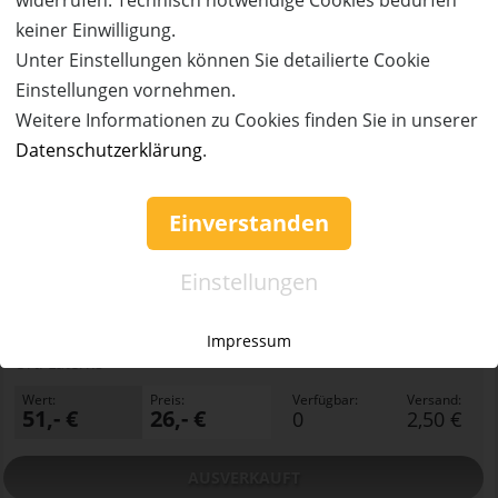
keiner Einwilligung.
Unter Einstellungen können Sie detailierte Cookie
Einstellungen vornehmen.
Weitere Informationen zu Cookies finden Sie in unserer
Datenschutzerklärung
.
Einverstanden
AUSVERKAUFT
Einstellungen
49%
Gutschein
Rabatt
Seilbahnen Laterns
Tageskarte zum Sonderpreis!
Impressum
Ort:
Laterns
Wert:
Preis:
Verfügbar:
Versand:
51,- €
26,- €
0
2,50 €
AUSVERKAUFT