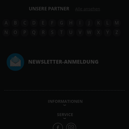
UNSERE PARTNER
Alle ansehen
A
B
C
D
E
F
G
H
I
J
K
L
M
N
O
P
Q
R
S
T
U
V
W
X
Y
Z
NEWSLETTER-ANMELDUNG
INFORMATIONEN
SERVICE