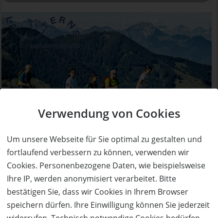
AUSVERKAUFT
Verwendung von Cookies
50%
Gutschein
Rabatt
Seilbahnen Laterns
Um unsere Webseite für Sie optimal zu gestalten und
5 Punktekarte plus ein Bergfrühstück zum
Sonderpreis!
fortlaufend verbessern zu können, verwenden wir
Ort:
Laterns
Cookies. Personenbezogene Daten, wie beispielsweise
Ihre IP, werden anonymisiert verarbeitet. Bitte
Wert:
Preis:
Verfügbar:
Versand:
66,60 €
33,30 €
0
2,50 €
bestätigen Sie, dass wir Cookies in Ihrem Browser
speichern dürfen. Ihre Einwilligung können Sie jederzeit
AUSVERKAUFT
widerrufen. Technisch notwendige Cookies bedürfen