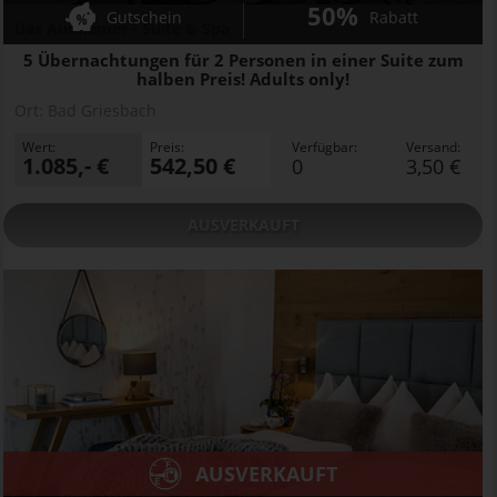
50%
Gutschein
Rabatt
Das Aunhamer - Suite & Spa
5 Übernachtungen für 2 Personen in einer Suite zum
halben Preis! Adults only!
Ort:
Bad Griesbach
Wert:
Preis:
Verfügbar:
Versand:
1.085,- €
542,50 €
0
3,50 €
AUSVERKAUFT
AUSVERKAUFT