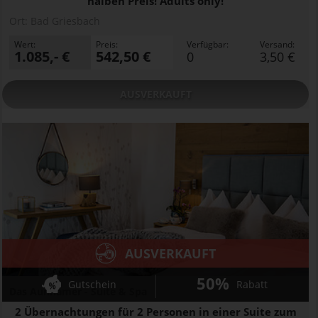
halben Preis! Adults only!
Ort:
Bad Griesbach
Wert:
Preis:
Verfügbar:
Versand:
1.085,- €
542,50 €
0
3,50 €
AUSVERKAUFT
AUSVERKAUFT
50%
Gutschein
Rabatt
Das Aunhamer - Suite & Spa
2 Übernachtungen für 2 Personen in einer Suite zum