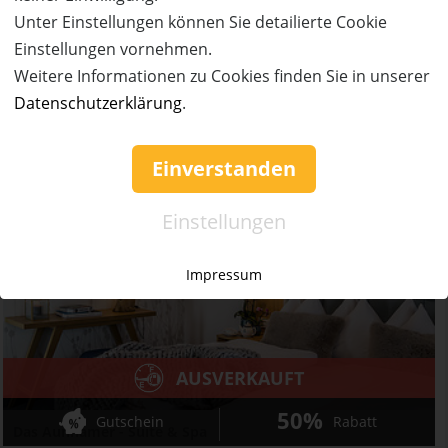
4 Übernachtungen für 2 Personen in einer Suite zum
Unter Einstellungen können Sie detailierte Cookie
halben Preis! Adults only!
Einstellungen vornehmen.
Ort:
Bad Griesbach
Weitere Informationen zu Cookies finden Sie in unserer
Wert:
Preis:
Verfügbar:
Versand:
1.092,- €
546,- €
0
3,50 €
Datenschutzerklärung
.
AUSVERKAUFT
Einverstanden
Einstellungen
Impressum
AUSVERKAUFT
50%
Gutschein
Rabatt
Das Aunhamer - Suite & Spa