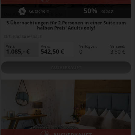
50%
Gutschein
Rabatt
Das Aunhamer - Suite & Spa
5 Übernachtungen für 2 Personen in einer Suite zum
halben Preis! Adults only!
Ort:
Bad Griesbach
Wert:
Preis:
Verfügbar:
Versand:
1.085,- €
542,50 €
0
3,50 €
AUSVERKAUFT