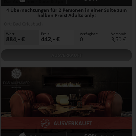
Das Aunhamer - Suite & Spa
4 Übernachtungen für 2 Personen in einer Suite zum
halben Preis! Adults only!
Ort:
Bad Griesbach
Wert:
Preis:
Verfügbar:
Versand:
884,- €
442,- €
0
3,50 €
AUSVERKAUFT
AUSVERKAUFT