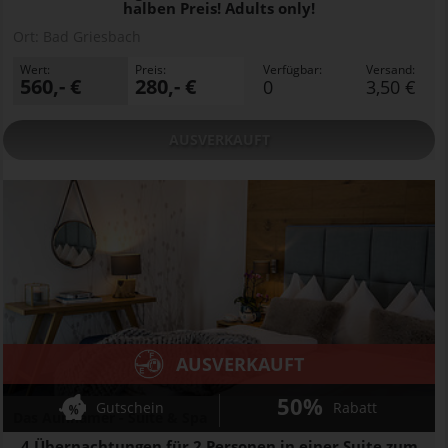
halben Preis! Adults only!
Ort:
Bad Griesbach
Wert:
Preis:
Verfügbar:
Versand:
560,- €
280,- €
0
3,50 €
AUSVERKAUFT
AUSVERKAUFT
50%
Gutschein
Rabatt
Das Aunhamer - Suite & Spa
4 Übernachtungen für 2 Personen in einer Suite zum