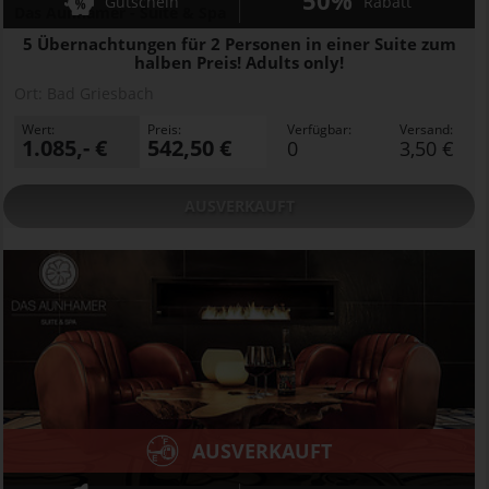
50%
Gutschein
Rabatt
Das Aunhamer - Suite & Spa
5 Übernachtungen für 2 Personen in einer Suite zum
halben Preis! Adults only!
Ort:
Bad Griesbach
Wert:
Preis:
Verfügbar:
Versand:
1.085,- €
542,50 €
0
3,50 €
AUSVERKAUFT
AUSVERKAUFT