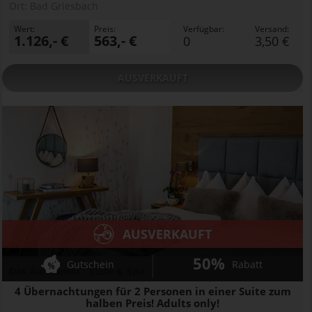
Ort:
Bad Griesbach
Wert:
Preis:
Verfügbar:
Versand:
1.126,- €
563,- €
0
3,50 €
AUSVERKAUFT
AUSVERKAUFT
50%
Gutschein
Rabatt
Das Aunhamer - Suite & Spa
4 Übernachtungen für 2 Personen in einer Suite zum
halben Preis! Adults only!