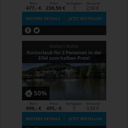
Wert:
Preis:
Verfügbar:
Versand:
477,- €
238,50 €
3
2,50 €
WEITERE DETAILS
JETZT
BESTELLEN
Molitors Mühle
Kurzurlaub für 2 Personen in der
Eifel zum halben Preis!
50%
Wert:
Preis:
Verfügbar:
Versand:
990,- €
495,- €
5
3,50 €
WEITERE DETAILS
JETZT
BESTELLEN