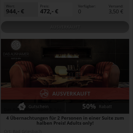
Wert:
Preis:
Verfügbar:
Versand:
944,- €
472,- €
0
3,50 €
AUSVERKAUFT
AUSVERKAUFT
50%
Gutschein
Rabatt
Das Aunhamer - Suite & Spa
4 Übernachtungen für 2 Personen in einer Suite zum
halben Preis! Adults only!
Ort:
Bad Griesbach