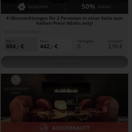
50%
Gutschein
Rabatt
Das Aunhamer - Suite & Spa
4 Übernachtungen für 2 Personen in einer Suite zum
halben Preis! Adults only!
Ort:
Bad Griesbach
Wert:
Preis:
Verfügbar:
Versand:
884,- €
442,- €
0
3,50 €
AUSVERKAUFT
AUSVERKAUFT