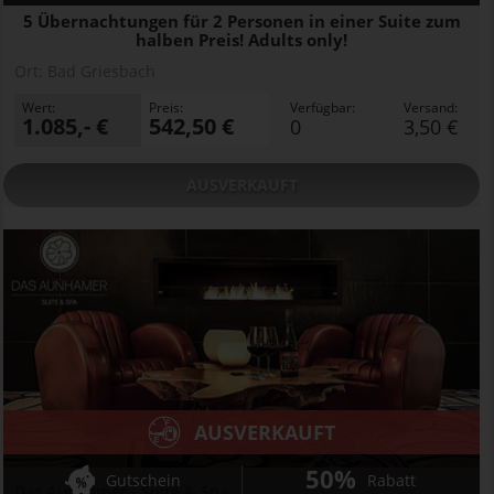
5 Übernachtungen für 2 Personen in einer Suite zum
halben Preis! Adults only!
Ort:
Bad Griesbach
Wert:
Preis:
Verfügbar:
Versand:
1.085,- €
542,50 €
0
3,50 €
AUSVERKAUFT
AUSVERKAUFT
50%
Gutschein
Rabatt
Das Aunhamer - Suite & Spa