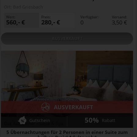
Ort:
Bad Griesbach
Wert:
Preis:
Verfügbar:
Versand:
560,- €
280,- €
0
3,50 €
AUSVERKAUFT
AUSVERKAUFT
50%
Gutschein
Rabatt
Das Aunhamer - Suite & Spa
5 Übernachtungen für 2 Personen in einer Suite zum