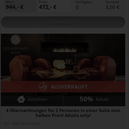
Wert:
Preis:
Verfügbar:
Versand:
944,- €
472,- €
0
3,50 €
AUSVERKAUFT
AUSVERKAUFT
50%
Gutschein
Rabatt
Das Aunhamer - Suite & Spa
4 Übernachtungen für 2 Personen in einer Suite zum
halben Preis! Adults only!
Ort:
Bad Griesbach