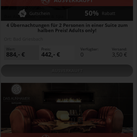
AUSVERKAUFT
50%
Gutschein
Rabatt
Das Aunhamer - Suite & Spa
4 Übernachtungen für 2 Personen in einer Suite zum
halben Preis! Adults only!
Ort:
Bad Griesbach
Wert:
Preis:
Verfügbar:
Versand:
884,- €
442,- €
0
3,50 €
AUSVERKAUFT