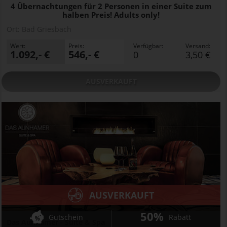
4 Übernachtungen für 2 Personen in einer Suite zum
halben Preis! Adults only!
Ort:
Bad Griesbach
Wert:
Preis:
Verfügbar:
Versand:
1.092,- €
546,- €
0
3,50 €
AUSVERKAUFT
AUSVERKAUFT
50%
Gutschein
Rabatt
Das Aunhamer - Suite & Spa