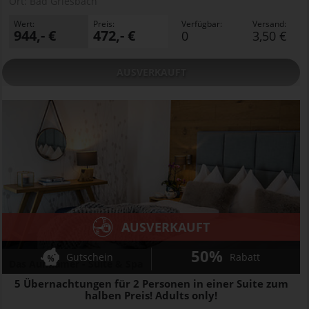
Ort:
Bad Griesbach
Wert:
Preis:
Verfügbar:
Versand:
944,- €
472,- €
0
3,50 €
AUSVERKAUFT
AUSVERKAUFT
50%
Gutschein
Rabatt
Das Aunhamer - Suite & Spa
5 Übernachtungen für 2 Personen in einer Suite zum
halben Preis! Adults only!