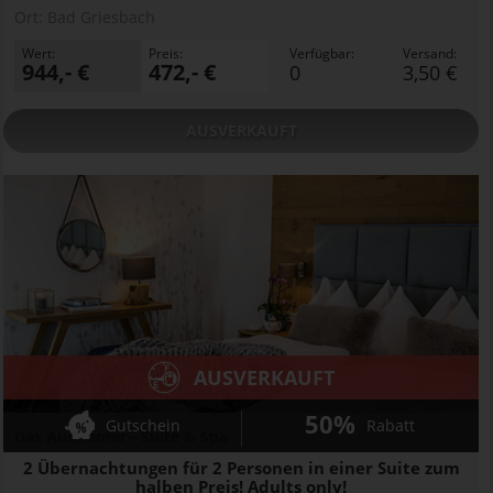
Ort:
Bad Griesbach
Wert:
Preis:
Verfügbar:
Versand:
944,- €
472,- €
0
3,50 €
AUSVERKAUFT
AUSVERKAUFT
50%
Gutschein
Rabatt
Das Aunhamer - Suite & Spa
2 Übernachtungen für 2 Personen in einer Suite zum
halben Preis! Adults only!