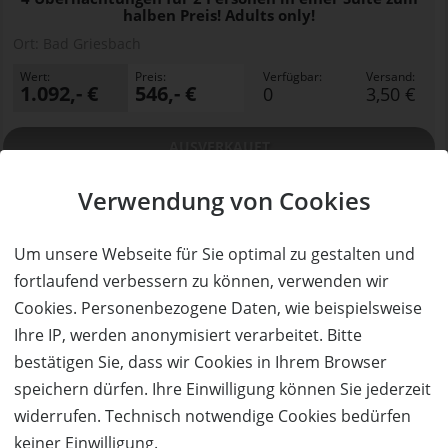
halben Preis! Adults only!
Ort:
Bad Griesbach
Wert:
Preis:
Verfügbar:
Versand:
1.092,- €
546,- €
0
3,50 €
AUSVERKAUFT
Verwendung von Cookies
Um unsere Webseite für Sie optimal zu gestalten und
fortlaufend verbessern zu können, verwenden wir
Cookies. Personenbezogene Daten, wie beispielsweise
Ihre IP, werden anonymisiert verarbeitet. Bitte
bestätigen Sie, dass wir Cookies in Ihrem Browser
AUSVERKAUFT
speichern dürfen. Ihre Einwilligung können Sie jederzeit
50%
widerrufen. Technisch notwendige Cookies bedürfen
Gutschein
Rabatt
Das Aunhamer - Suite & Spa
keiner Einwilligung.