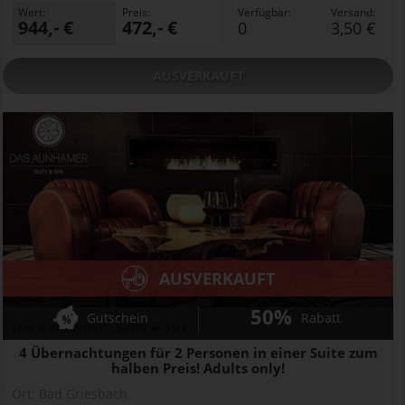
Wert:
Preis:
Verfügbar:
Versand:
944,- €
472,- €
0
3,50 €
AUSVERKAUFT
AUSVERKAUFT
50%
Gutschein
Rabatt
Das Aunhamer - Suite & Spa
4 Übernachtungen für 2 Personen in einer Suite zum
halben Preis! Adults only!
Ort:
Bad Griesbach