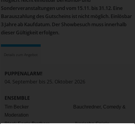
möglich. Nicht einlösbar bei Kombi- und
Sonderveranstaltungen und vom 15.11. bis 31.12. Eine
Barauszahlung des Gutscheins ist nicht möglich. Einlösbar
3 Jahre ab Kaufdatum. Der Showbesuch muss innerhalb
dieser Gültigkeit erfolgen.
Details zum Angebot
PUPPENALARM!
04. September bis 25. Oktober 2026
ENSEMBLE
Tim Becker Bauchredner, Comedy &
Moderation
Black Eagle Brothers Ikarische Spiele
Leonardo Togni Trampolin