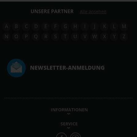
UNSERE PARTNER
Alle ansehen
A
B
C
D
E
F
G
H
I
J
K
L
M
N
O
P
Q
R
S
T
U
V
W
X
Y
Z
NEWSLETTER-ANMELDUNG
INFORMATIONEN
SERVICE