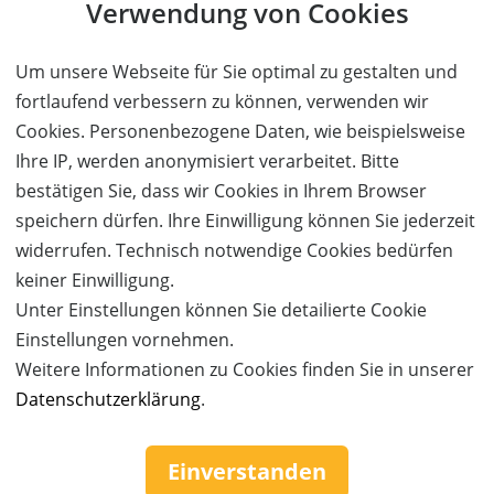
Verwendung von Cookies
Jana Vogel Luftring
Sven Böker Handstand
Um unsere Webseite für Sie optimal zu gestalten und
Nacho Ricci Vertikalseil
fortlaufend verbessern zu können, verwenden wir
Sage Macaggi Hut-Jonglage
Cookies. Personenbezogene Daten, wie beispielsweise
Gwenadou Hula Hoop
Ihre IP, werden anonymisiert verarbeitet. Bitte
bestätigen Sie, dass wir Cookies in Ihrem Browser
Tim Becker, bekannt aus unserer Show „Mit Herz und
speichern dürfen. Ihre Einwilligung können Sie jederzeit
Bauch!“, steht für virtuose Bauchrednerkunst, famose
widerrufen. Technisch notwendige Cookies bedürfen
Puppencharaktere und mitreißende Comedy! Man
keiner Einwilligung.
kennt ihn außerdem aus TV-Formaten wie „Night
Unter Einstellungen können Sie detailierte Cookie
Wash“ und den „RTL-Puppenstars“. Freuen Sie sich auf
Einstellungen vornehmen.
Puppencomedy aus einer Welt voll schräger Typen,
Weitere Informationen zu Cookies finden Sie in unserer
humorvoller Nervensägen und durchgeknallter
Datenschutzerklärung
.
Gedanken zusammen mit einem spektakulären
Artistenensemble.
Einverstanden