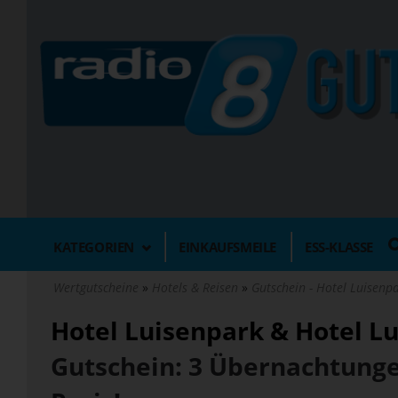
Direkt
zum
Inhalt
KATEGORIEN
EINKAUFSMEILE
ESS-KLASSE
Wertgutscheine
Hotels & Reisen
Gutschein - Hotel Luisenpa
Hotel Luisenpark & Hotel Lu
Gutschein: 3 Übernachtunge