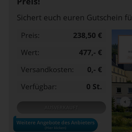
Preis!
Sichert euch euren Gutschein fü
Preis:
238,50 €
Wert:
477,- €
Versandkosten:
0,- €
Verfügbar:
0
St.
AUSVERKAUFT
Weitere Angebote des Anbieters
• Alle Gutscheine und Tickets nur solange
der Vorrat reicht!
(Hier klicken)