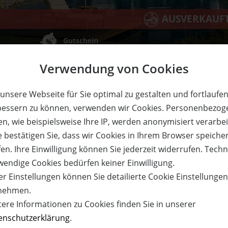
AUSVERKAUF
Gutschein
Verwendung von Cookies
unsere Webseite für Sie optimal zu gestalten und fortlaufe
bessern zu können, verwenden wir Cookies. Personenbezog
Personen im Doppelzimmer Deluxe inkl. Frühstück. Pro Aufent
n, wie beispielsweise Ihre IP, werden anonymisiert verarbei
auf dem Gutschein sind nicht möglich. Einlösbar auf Anfra
e bestätigen Sie, dass wir Cookies in Ihrem Browser speiche
einlösbar in der Vor- und Nachsaison. Einlösbar 3 Jahre ab
en. Ihre Einwilligung können Sie jederzeit widerrufen. Tech
wendige Cookies bedürfen keiner Einwilligung.
r Einstellungen können Sie detailierte Cookie Einstellunge
nehmen.
tere Informationen zu Cookies finden Sie in unserer
enschutzerklärung
.
uise Bad Bergzabern