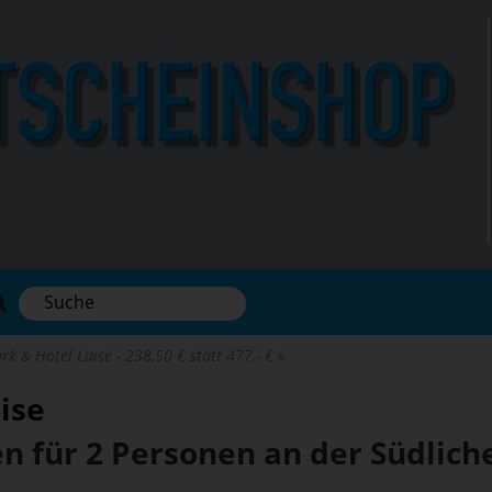
rk & Hotel Luise - 238,50 € statt 477,- €
ise
n für 2 Personen an der Südlic