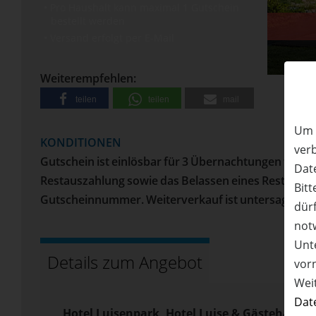
• Pro Haushalt kann maximal 1 Gutschein
bestellt werden
• Versand erfolgt per E-Mail
50%
Rabatt
Weiterempfehlen:
teilen
teilen
mail
Um 
KONDITIONEN
ver
Gutschein ist einlösbar für 3 Übernachtungen für 2 
Date
Restauszahlung sowie das Belassen eines Restwerts 
Bitt
Gutscheinnummer. Weiterverkauf ist untersagt. Nur 
dürf
not
Unte
Details zum Angebot
vor
Wei
Dat
Hotel Luisenpark, Hotel Luise & Gästehaus L