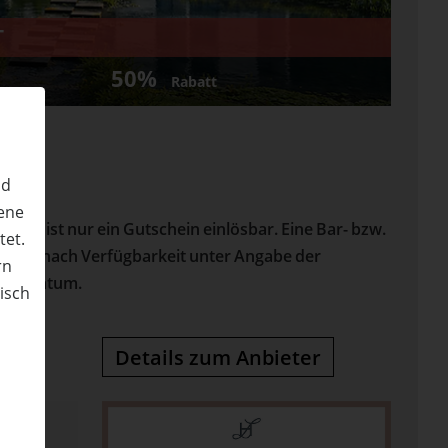
T
50%
Rabatt
nd
ene
halt ist nur ein Gutschein einlösbar. Eine Bar- bzw.
tet.
ge und nach Verfügbarkeit unter Angabe der
rn
 Kaufdatum.
nisch
n
Details zum Anbieter