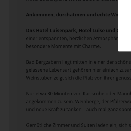
Ankommen, durchatmen und echte Wohlfüh
Das Hotel Luisenpark, Hotel Luise und Gäst
einer entspannten, herzlichen Atmosphäre. Hier 
besondere Momente mit Charme.
Bad Bergzabern liegt mitten in einer der schö
gelassene Lebensart gehören hier einfach zusa
Weinstuben zeigt sich die Pfalz von ihrer genuss
Nur etwa 30 Minuten von Karlsruhe oder Mannhe
angekommen zu sein. Weinberge, der Pfälzerwa
und neue Kraft zu tanken – auch mal ganz spon
Gemütliche Zimmer und Suiten laden ein, sich 