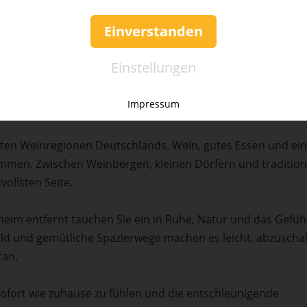
Einverstanden
lmomente erleben
Einstellungen
ehaus Luise in Bad Bergzabern
verbinden Pfälzer Lebensart
treffen Park, Natur und Gastlichkeit aufeinander – für
Impressum
nsten Weinregionen Deutschlands. Wein, gutes Essen und ei
mmen. Zwischen Weinbergen, kleinen Dörfern und tradition
vollsten Seite.
im entfernt tauchen Sie ein in Ruhe, Natur und das Gefühl
ld und gemütliche Spazierwege machen es leicht, abzuscha
tan.
sofort wie zuhause zu fühlen und die entschleunigende