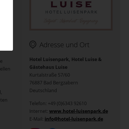
 mit
Adresse und Ort
Hotel Luisenpark, Hotel Luise &
ne
Gästehaus Luise
ellen
Kurtalstraße 57/60
76887 Bad Bergzabern
Deutschland
,
lten
Telefon: +49 (0)6343 92610
Internet:
www.hotel-luisenpark.de
E-Mail:
info@hotel-luisenpark.de