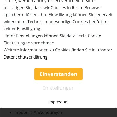
Ihre IP, werden anonymisiert verarbeitet. Bitte
Bounce2Life
. Entdecken Sie verschiedene
bestätigen Sie, dass wir Cookies in Ihrem Browser
Anwendungen rund um
Wohlbefinden, Regeneration
speichern dürfen. Ihre Einwilligung können Sie jederzeit
und persönliche Balance – von „Abnehmen im
widerrufen. Technisch notwendige Cookies bedürfen
Liegen“
über Beckenbodentherapie bis hin zu Access
keiner Einwilligung.
Bars. Das Angebot richtet sich an Frauen und Männer
Unter Einstellungen können Sie detailierte Cookie
und verbindet moderne Anwendungen mit einem
Einstellungen vornehmen.
ganzheitlichen Ansatz für Körper, Geist und Seele.
Weitere Informationen zu Cookies finden Sie in unserer
Verwendete belegte Informationen
Datenschutzerklärung
.
Vital Lounge Infos:
Abnehmen im Liegen
Einverstanden
Beckenbodentherapie
Access Bars
Einstellungen
Angebot für Männer und Frauen
ganzheitlicher Ansatz für Körper, Geist und Seele
Impressum
individuelle Betreuung
moderne Anwendungen