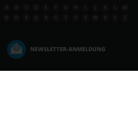
A
B
C
D
E
F
G
H
I
J
K
L
M
N
O
P
Q
R
S
T
U
V
W
X
Y
Z
NEWSLETTER-ANMELDUNG
INFORMATIONEN
SERVICE
© 2021, Coupon Future. Alle Rechte vorbehalten