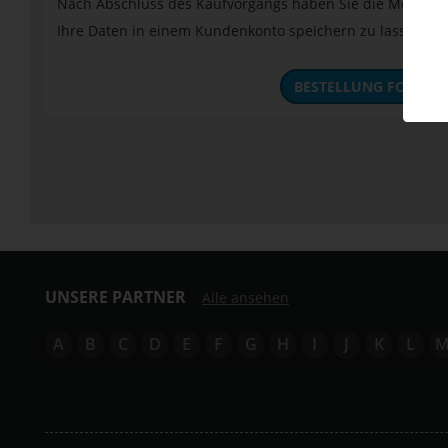
Nach Abschluss des Kaufvorgangs haben Sie die Möglichke
Ihre Daten in einem Kundenkonto speichern zu lassen.
BESTELLUNG FORTSE
UNSERE PARTNER
Alle ansehen
A
B
C
D
E
F
G
H
I
J
K
L