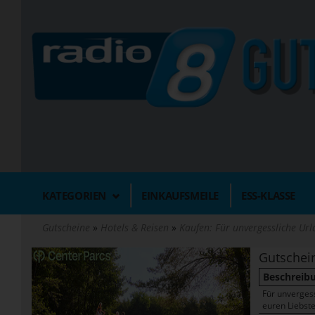
Direkt
zum
Inhalt
KATEGORIEN
EINKAUFSMEILE
ESS-KLASSE
Gutscheine
Hotels & Reisen
Kaufen: Für unvergessliche Ur
Gutschei
Beschreib
Für unverges
euren Liebste