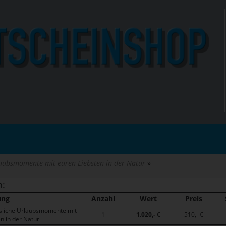
laubsmomente mit euren Liebsten in der Natur
n:
ung
Anzahl
Wert
Preis
sliche Urlaubsmomente mit
1
1.020,- €
510,- €
n in der Natur