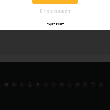
it,
nachfolgend einloggen. Die Daten, die zur Bestellung nö
werden dann automatisch aus Ihrem Kundenkonto ü
Einstellungen
TZEN
ANMEL
Impressum
M
N
O
P
Q
R
S
T
U
V
W
X
Y
Z