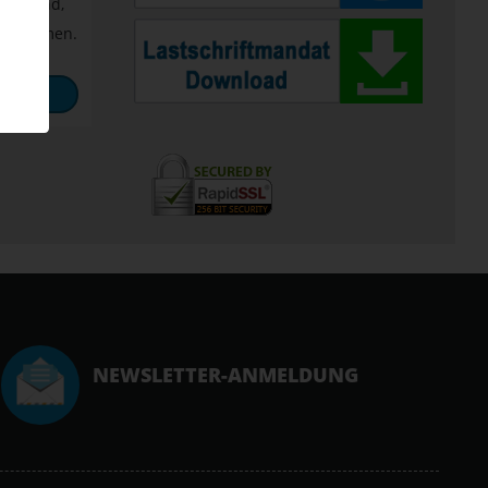
tig sind,
bernommen.
DEN
NEWSLETTER-ANMELDUNG