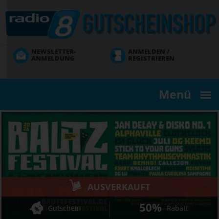
Direkt
zum
Inhalt
NEWSLETTER-
ANMELDEN /
ANMELDUNG
REGISTRIEREN
Menü
AUSVERKAUFT
50%
Gutschein
Rabatt