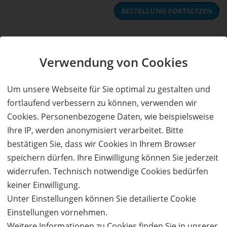
BESTELLUNG FORTSETZEN
Kauf über bestehendes Kundenkonto
Verwendung von Cookies
Wenn Sie bereits ein Kundenkonto haben, können Sie sich
nachfolgend einloggen. Die Daten, die zur Bestellung nötig sind,
Um unsere Webseite für Sie optimal zu gestalten und
werden dann automatisch aus Ihrem Kundenkonto
fortlaufend verbessern zu können, verwenden wir
übernommen.
Cookies. Personenbezogene Daten, wie beispielsweise
Ihre IP, werden anonymisiert verarbeitet. Bitte
ANMELDEN
bestätigen Sie, dass wir Cookies in Ihrem Browser
speichern dürfen. Ihre Einwilligung können Sie jederzeit
Service & Hilfe
widerrufen. Technisch notwendige Cookies bedürfen
Mo. - Fr. 09:00-16:00
keiner Einwilligung.
Tel.: +49 (0)941 46 39 63 90
Unter Einstellungen können Sie detailierte Cookie
»
info@coupon-future.de
Einstellungen vornehmen.
»
FAQs
Weitere Informationen zu Cookies finden Sie in unserer