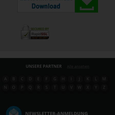
UNSERE PARTNER
Alle ansehen
A
B
C
D
E
F
G
H
I
J
K
L
M
N
O
P
Q
R
S
T
U
V
W
X
Y
Z
NEWSLETTER-ANMELDUNG